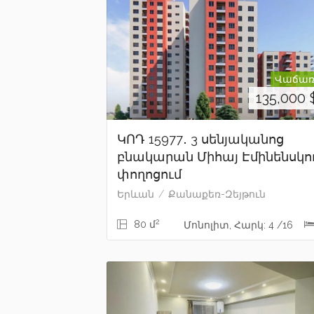
Վաճառ
135,000
ԿՈԴ 15977․ 3 սենյականոց
բնակարան Միհայ Էմինենսկո
փողոցում
Երևան
Քանաքեռ-Զեյթուն
2
80 մ
Մոնոլիտ, Հարկ: 4 /16