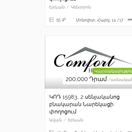
Երևան
Կենտրոն
2
55 մ
Մոնոլիտ, Հարկ: 14 /17
Վարձակալությո
200,000
Դրամ
/ամսակա
ԿՈԴ 15983․ 2 սենյականոց
բնակարան Նարեկացի
փողոցում
Ավան
Երևան
2