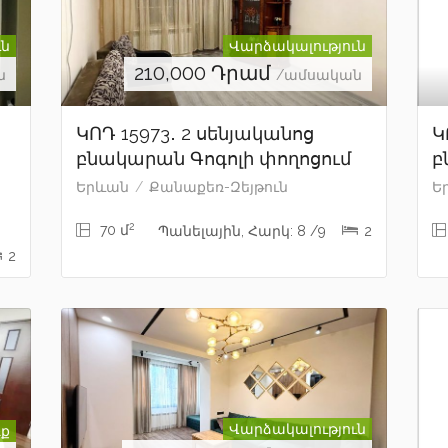
ւն
Վարձակալություն
210,000
Դրամ
ն
/ամսական
ԿՈԴ 15973․ 2 սենյականոց
Կ
բնակարան Գոգոլի փողոցում
բ
Երևան
Քանաքեռ-Զեյթուն
Ե
2
70 մ
Պանելային, Հարկ: 8 /9
2
2
Վարձակալություն
ք