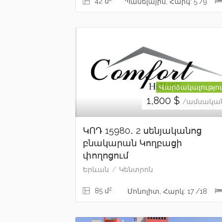
42 մ
Պանելային, Հարկ: 5 /9
Վարձակալությո
1,800
$
/ամսակա
ԿՈԴ 15980․ 2 սենյականոց
բնակարան Կողբացի
փողոցում
Երևան
Կենտրոն
2
85 մ
Մոնոլիտ, Հարկ: 17 /18