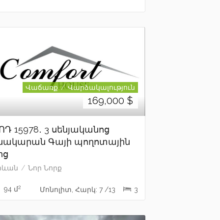
Վաճառք
Վարձակալություն
169,000
$
ՈԴ 15978․ 3 սենյականոց
նակարան Գայի պողոտային
ից
րևան
Նոր Նորք
2
94 մ
Մոնոլիտ, Հարկ: 7 /13
3