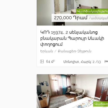
Վարձակալությո
270,000
Դրամ
/ամսակա
ԿՈԴ 15974․ 2 սենյականոց
բնակարան Պարույր Սևակի
փողոցում
Երևան
Քանաքեռ-Զեյթուն
2
64 մ
Մոնոլիտ, Հարկ: 2 /13
Վաճառ