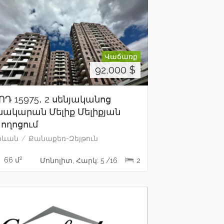
Վաճառք
92,000
$
ՈԴ 15975․ 2 սենյականոց
նակարան Մելիք Մելիքյան
ողոցում
րևան
Քանաքեռ-Զեյթուն
2
66 մ
Մոնոլիտ, Հարկ: 5 /16
2