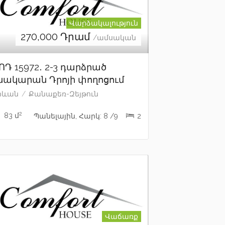
Վարձակալություն
270,000
Դրամ
/ամսական
ՈԴ 15972․ 2-3 դարձրած
նակարան Դրոյի փողոցում
րևան
Քանաքեռ-Զեյթուն
2
83 մ
Պանելային, Հարկ: 8 /9
2
Վաճառք