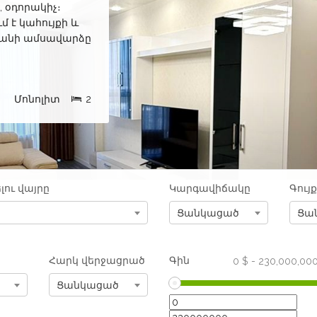
, օդորակիչ։
 է կահույքի և
րանի ամսավարձը
Մոնոլիտ
2
լու վայրը
Կարգավիճակը
Գույ
Ցանկացած
Ցա
Հարկ վերջացրած
Գին
0
$
-
230,000,00
Ցանկացած