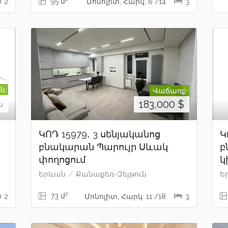
95 մ
2
Մոնոլիտ, Հարկ: 6 /14
3
ւն
Վաճառք
183,000
$
ն
ԿՈԴ 15979․ 3 սենյականոց
Կ
բնակարան Պարույր Սևակ
բ
փողոցում
կ
Երևան
Քանաքեռ-Զեյթուն
Ե
2
73 մ
2
Մոնոլիտ, Հարկ: 11 /18
3