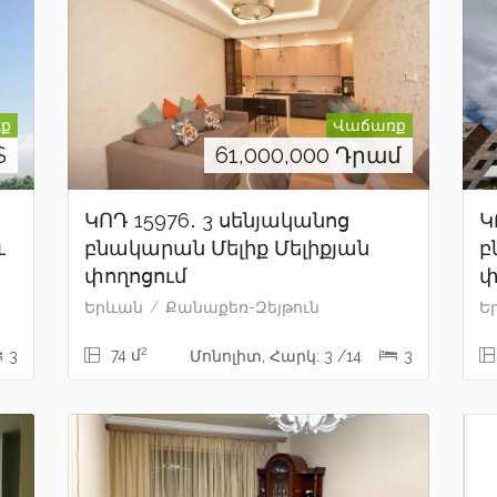
ք
Վաճառք
$
61,000,000
Դրամ
ԿՈԴ 15976․ 3 սենյականոց
Կ
ւ
բնակարան Մելիք Մելիքյան
բ
փողոցում
փ
Երևան
Քանաքեռ-Զեյթուն
Ե
2
74 մ
3
Մոնոլիտ, Հարկ: 3 /14
3