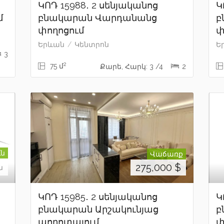
ԿՈԴ 15988․ 2 սենյականոց
Կ
մ
բնակարան Վարդանանց
բ
փողոցում
փ
Երևան
Կենտրոն
Ե
3
2
75 մ
Քարե, Հարկ: 3 /4
2
ւն
Վաճառք
275,000
$
ն
ԿՈԴ 15985․ 2 սենյականոց
Կ
բնակարան Արշակունյաց
բ
պողոտայում
փ