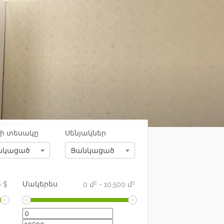
քի տեսակը
Սենյակներ
նկացած
Ցանկացած
2
2
Մակերես
0
$
0
մ
-
10,500
մ