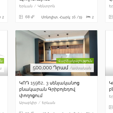
Երևան
Կենտրոն
Ե
2
68 մ
2
Մոնոլիտ, Հարկ: 16 /19
2
ւն
Վարձակալություն
500,000
Դրամ
ն
/ամսական
ԿՈԴ 15982․ 3 սենյականոց
Կ
բնակարան Գրիբոյեդով
բ
փողոցում
Ե
Արաբկիր
Երևան
2