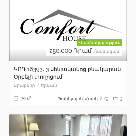
Վարձակալություն
250,000
Դրամ
/ամսական
ԿՈԴ 16393․ 3 սենյականոց բնակարան
Օրբելի փողոցում
Արաբկիր
Երևան
2
70 մ
Պանելային, Հարկ: 2 /9
3