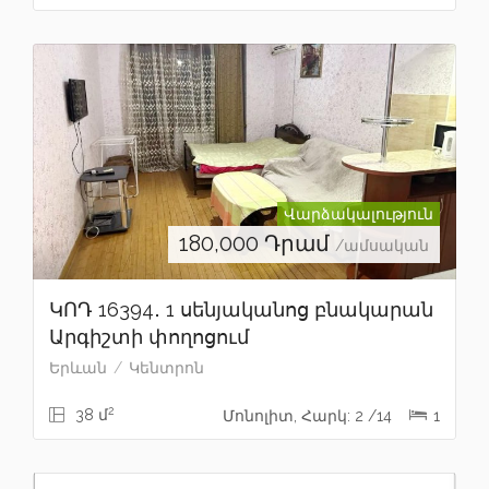
Վարձակալություն
180,000
Դրամ
/ամսական
ԿՈԴ 16394․ 1 սենյականոց բնակարան
Արգիշտի փողոցում
Երևան
Կենտրոն
2
38 մ
Մոնոլիտ, Հարկ: 2 /14
1