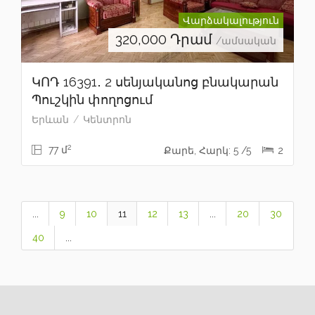
Վարձակալություն
320,000
Դրամ
/ամսական
ԿՈԴ 16391․ 2 սենյականոց բնակարան
Պուշկին փողոցում
Երևան
Կենտրոն
2
77 մ
Քարե, Հարկ: 5 /5
2
...
9
10
11
12
13
...
20
30
40
...