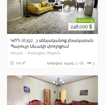
Վաճառք
248,000
$
ԿՈԴ 16392․ 3 սենյականոց բնակարան
Պարույր Սևակի փողոցում
Երևան
Քանաքեռ-Զեյթուն
2
110 մ
Մոնոլիտ, Հարկ: 2 /16
3