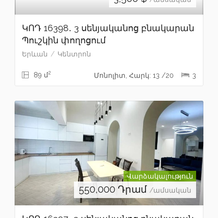
ԿՈԴ 16398․ 3 սենյականոց բնակարան
Պուշկին փողոցում
Երևան
Կենտրոն
2
89 մ
Մոնոլիտ, Հարկ: 13 /20
3
Վարձակալություն
550,000
Դրամ
/ամսական