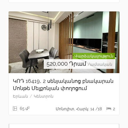
Վարձակալություն
520,000
Դրամ
/ամսական
ԿՈԴ 16419․ 2 սենյականոց բնակարան
Մոնթե Մելքոնյան փողոցում
Երևան
Կենտրոն
2
65 մ
Մոնոլիտ, Հարկ: 14 /18
2