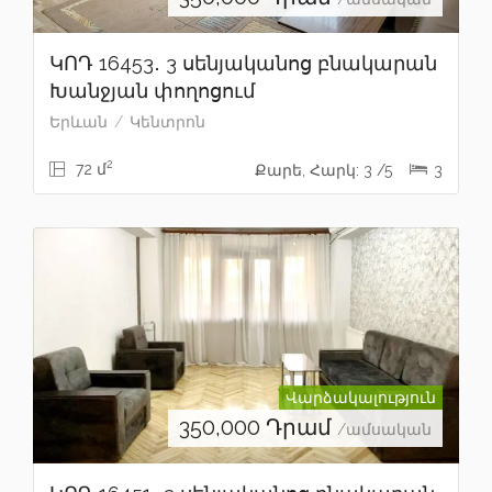
ԿՈԴ 16453․ 3 սենյականոց բնակարան
Խանջյան փողոցում
Երևան
Կենտրոն
2
72 մ
Քարե, Հարկ: 3 /5
3
Վարձակալություն
350,000
Դրամ
/ամսական