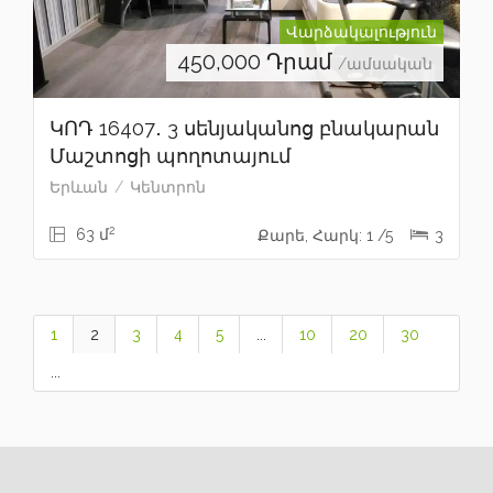
Վարձակալություն
450,000
Դրամ
/ամսական
ԿՈԴ 16407․ 3 սենյականոց բնակարան
Մաշտոցի պողոտայում
Երևան
Կենտրոն
2
63 մ
Քարե, Հարկ: 1 /5
3
1
2
3
4
5
...
10
20
30
...