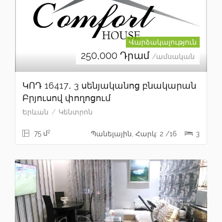
Վարձակալություն
250,000
Դրամ
/ամսական
ԿՈԴ 16417․ 3 սենյականոց բնակարան
Բրյուսով փողոցում
Երևան
Կենտրոն
2
75 մ
Պանելային, Հարկ: 2 /16
3