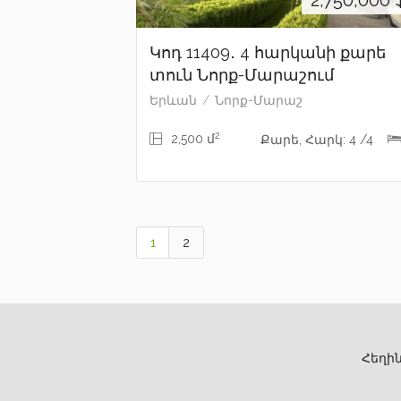
2,750,000
Կոդ 11409․ 4 հարկանի քարե
տուն Նորք-Մարաշում
Երևան
Նորք-Մարաշ
2
2,500 մ
Քարե, Հարկ: 4 /4
1
2
Հեղին