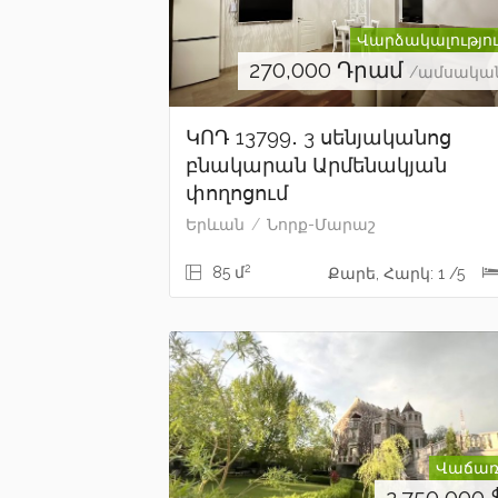
Վարձակալությո
270,000
Դրամ
/ամսակա
ԿՈԴ 13799․ 3 սենյականոց
բնակարան Արմենակյան
փողոցում
Երևան
Նորք-Մարաշ
2
85 մ
Քարե, Հարկ: 1 /5
Վաճառ