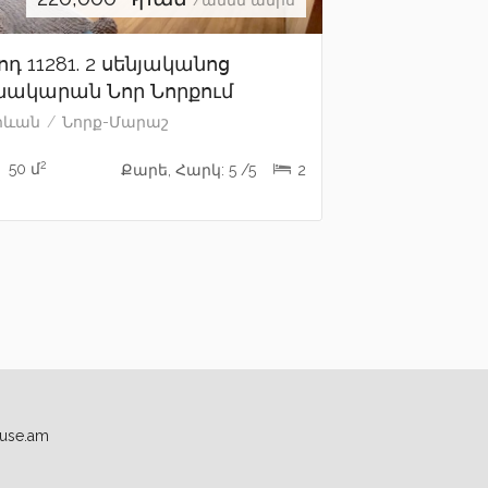
/ամեն ամիս
ոդ 11281. 2 սենյականոց
նակարան Նոր Նորքում
րևան
Նորք-Մարաշ
2
50 մ
Քարե, Հարկ: 5 /5
2
use.am