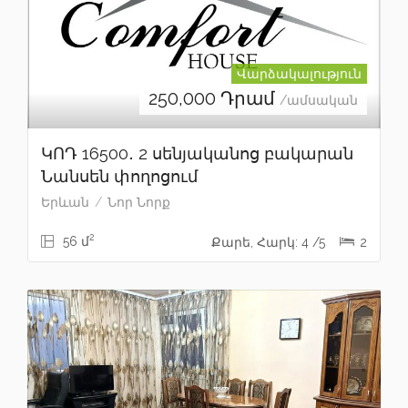
Վարձակալություն
250,000
Դրամ
/ամսական
ԿՈԴ 16500․ 2 սենյականոց բակարան
Նանսեն փողոցում
Երևան
Նոր Նորք
2
56 մ
Քարե, Հարկ: 4 /5
2