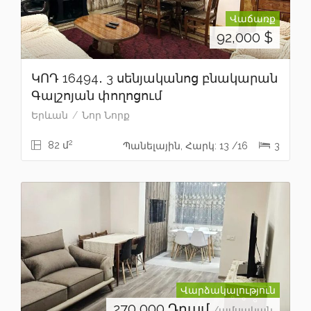
Վաճառք
92,000
$
ԿՈԴ 16494․ 3 սենյականոց բնակարան
Գալշոյան փողոցում
Երևան
Նոր Նորք
2
82 մ
Պանելային, Հարկ: 13 /16
3
Վարձակալություն
270,000
Դրամ
/ամսական