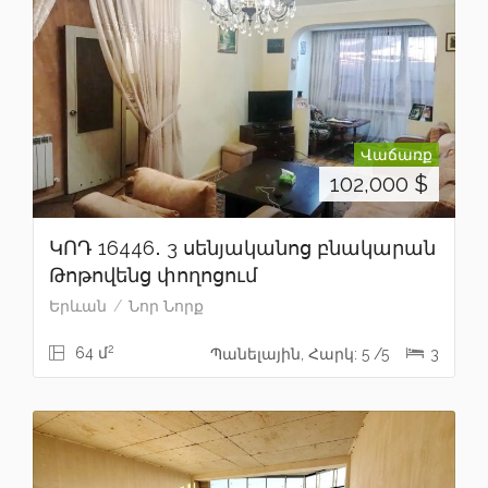
Վաճառք
102,000
$
ԿՈԴ 16446․ 3 սենյականոց բնակարան
Թոթովենց փողոցում
Երևան
Նոր Նորք
2
64 մ
Պանելային, Հարկ: 5 /5
3