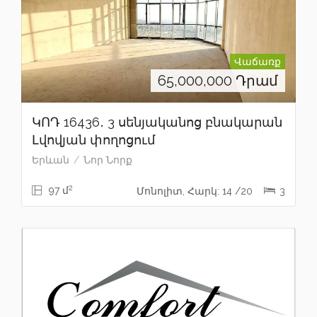
Վաճառք
65,000,000
Դրամ
ԿՈԴ 16436․ 3 սենյականոց բնակարան
Լվովյան փողոցում
Երևան
Նոր Նորք
2
97 մ
Մոնոլիտ, Հարկ: 14 /20
3