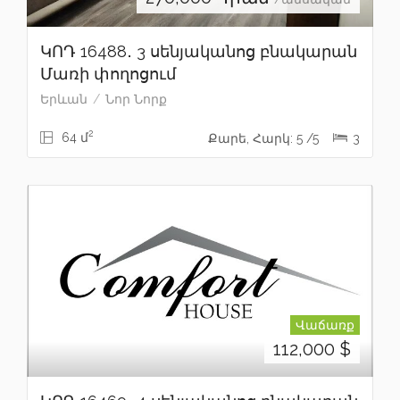
ԿՈԴ 16488․ 3 սենյականոց բնակարան
Մառի փողոցում
Երևան
Նոր Նորք
2
64 մ
Քարե, Հարկ: 5 /5
3
Վաճառք
112,000
$