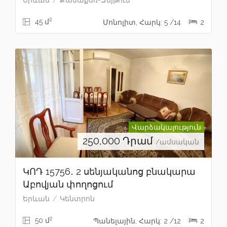
2
45 մ
Մոնոլիտ, Հարկ: 5 /14
2
Վարձակալություն
250,000
Դրամ
/ամսական
ԿՈԴ 15756․ 2 սենյականոց բնակարա
Աբովյան փողոցում
Երևան
Կենտրոն
2
50 մ
Պանելային, Հարկ: 2 /12
2