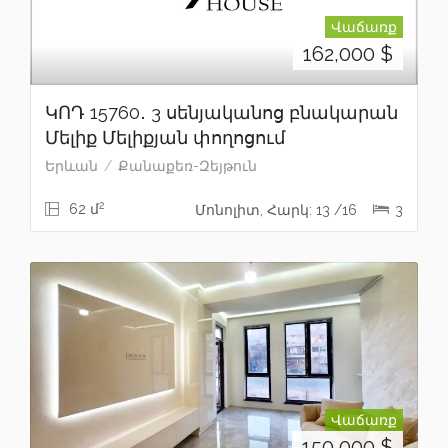
Վաճառք
162,000
$
ԿՈԴ 15760․ 3 սենյականոց բնակարան
Մելիք Մելիքյան փողոցում
Երևան
Քանաքեռ-Զեյթուն
2
62 մ
Մոնոլիտ, Հարկ: 13 /16
3
Վաճառք
150,000
$