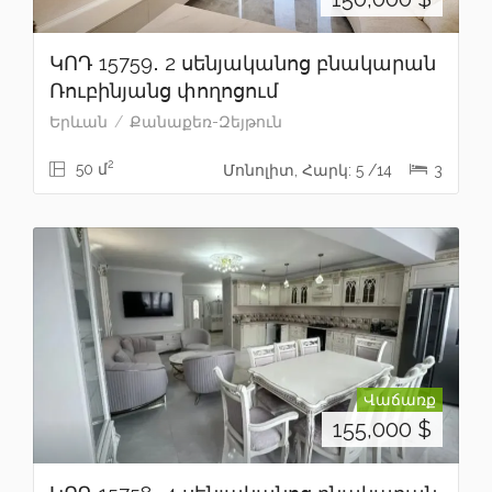
ԿՈԴ 15759․ 2 սենյականոց բնակարան
Ռուբինյանց փողոցում
Երևան
Քանաքեռ-Զեյթուն
2
50 մ
Մոնոլիտ, Հարկ: 5 /14
3
Վաճառք
155,000
$