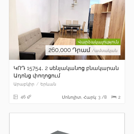
Վարձակալություն
260,000
Դրամ
/ամսական
ԿՈԴ 15754․ 2 սենյականոց բնակարան
Ադոնց փողոցում
Արաբկիր
Երևան
2
46 մ
Մոնոլիտ, Հարկ: 3 /8
2