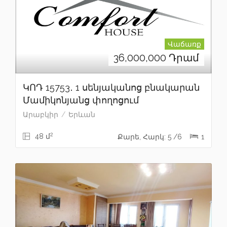
Վաճառք
36,000,000
Դրամ
ԿՈԴ 15753․ 1 սենյականոց բնակարան
Մամիկոնյանց փողոցում
Արաբկիր
Երևան
2
48 մ
Քարե, Հարկ: 5 /6
1