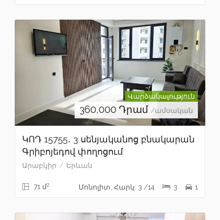
Վարձակալություն
360,000
Դրամ
/ամսական
ԿՈԴ 15755․ 3 սենյականոց բնակարան
Գրիբոյեդով փողոցում
Արաբկիր
Երևան
2
71 մ
Մոնոլիտ, Հարկ: 3 /14
3
1