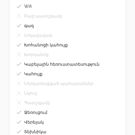
Wifi
Բաց պատշգամբ
գազ
Լողավազան
Խոհանոցի կահույք
Խորդանոց
Կաբելային հեռուստատեսություն
Կահույք
Ներկառուցված պահարաններ
Նկուղ
Պատշգամբ
Ջեռուցում
Վերելակ
Տեխնիկա