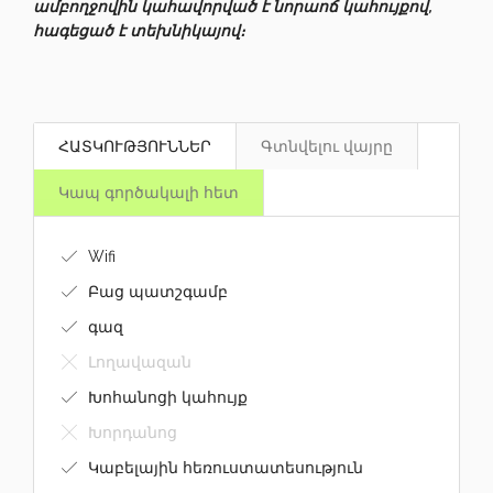
ամբողջովին կահավորված է նորաոճ կահույքով,
հագեցած է տեխնիկայով։
ՀԱՏԿՈՒԹՅՈՒՆՆԵՐ
Գտնվելու վայրը
Կապ գործակալի հետ
Wifi
Բաց պատշգամբ
գազ
Լողավազան
Խոհանոցի կահույք
Խորդանոց
Կաբելային հեռուստատեսություն