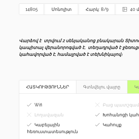
14805
Մոնոլիտ
Հարկ: 8/9
40 
Վարձով է տրվում 2 սենյականոց բնակարան Տիտո
կապիտալ վերանորոգված է, տեղադրված է ջեռուցմ
կահավորված է, համալրված է տեխնիկայով։
ՀԱՏԿՈՒԹՅՈՒՆՆԵՐ
Գտնվելու վայրը
Կ
Wifi
Բաց պատշգամ
Լողավազան
Խոհանոցի կահ
Կաբելային
Կահույք
հեռուստատեսություն