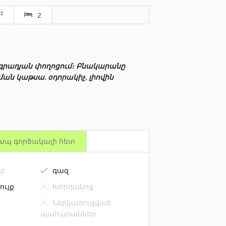
2
մ
2
գրադյան փողոցում։ Բնակարանը
ան կաթսա, օդորակիչ, լիովին
ապ գործակալի հետ
բ
գազ
ույք
Խորդանոց
Ներկառուցված
պահարաններ