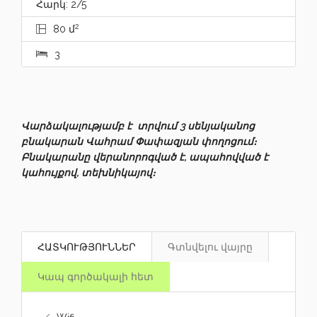
Հարկ: 2/5
2
80 մ
3
Վարձակալությամբ է տրվում 3 սենյականոց
բնակարան Վահրամ Փափազյան փողոցում։
Բնակարանը վերանորոգված է, ապահովված է
կահույքով, տեխնիկայով։
ՀԱՏԿՈՒԹՅՈՒՆՆԵՐ
Գտնվելու վայրը
Կապ գործակալի հետ
Wifi