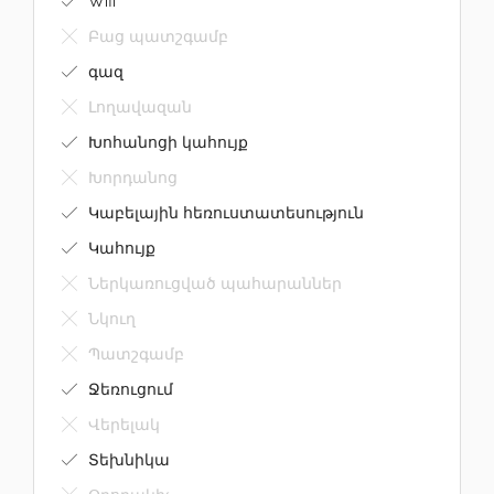
Բաց պատշգամբ
գազ
Լողավազան
Խոհանոցի կահույք
Խորդանոց
Կաբելային հեռուստատեսություն
Կահույք
Ներկառուցված պահարաններ
Նկուղ
Պատշգամբ
Ջեռուցում
Վերելակ
Տեխնիկա
Օդորակիչ