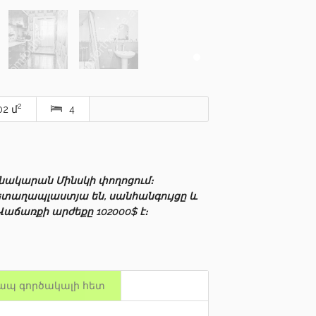
2
02 մ
4
բնակարան Մինսկի փողոցում։
ետաղապլաստյա են, սանհանգույցը և
աճառքի արժեքը 102000$ է։
ապ գործակալի հետ