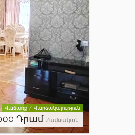
Վաճառք
Վարձակալություն
000
Դրամ
/ամսական