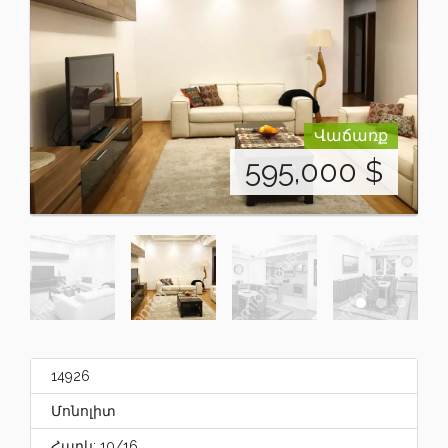
Վաճառք
595,000
$
14926
Մոնոլիտ
Հարկ: 10/16