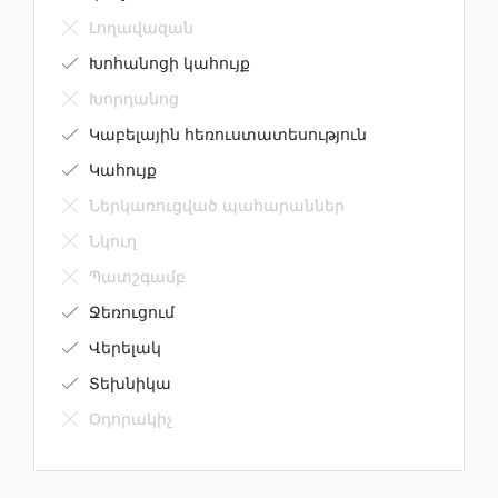
Լողավազան
Խոհանոցի կահույք
Խորդանոց
Կաբելային հեռուստատեսություն
Կահույք
Ներկառուցված պահարաններ
Նկուղ
Պատշգամբ
Ջեռուցում
Վերելակ
Տեխնիկա
Օդորակիչ