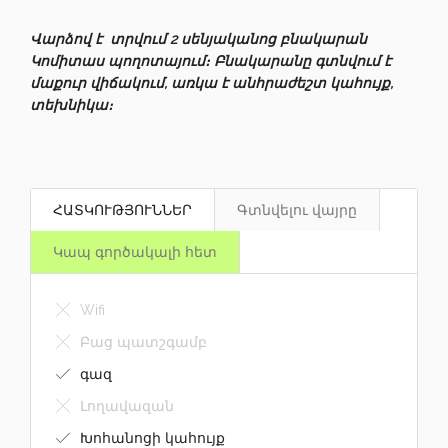
2
Վարձով է տրվում 2 սենյականոց բնակարան
Կոմիտաս պողոտայում։ Բնակարանը գտնվում է
մաքուր վիճակում, առկա է անհրաժեշտ կահույք,
տեխնիկա։
ՀԱՏԿՈՒԹՅՈՒՆՆԵՐ
Գտնվելու վայրը
Կապ գործակալի հետ
Wifi
Բաց պատշգամբ
գազ