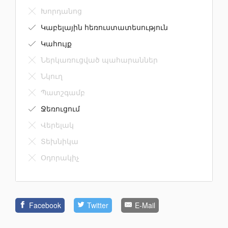
Լողավազան
Խոհանոցի կահույք
Խորդանոց
Կաբելային հեռուստատեսություն
Կահույք
Ներկառուցված պահարաններ
Նկուղ
Պատշգամբ
Ջեռուցում
Վերելակ
Տեխնիկա
Օդորակիչ