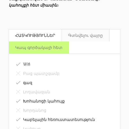
կահույքի հետ միասին։
ՀԱՏԿՈՒԹՅՈՒՆՆԵՐ
Գտնվելու վայրը
Կապ գործակալի հետ
Wifi
Բաց պատշգամբ
գազ
Լողավազան
Խոհանոցի կահույք
Խորդանոց
Կաբելային հեռուստատեսություն
Կահույք