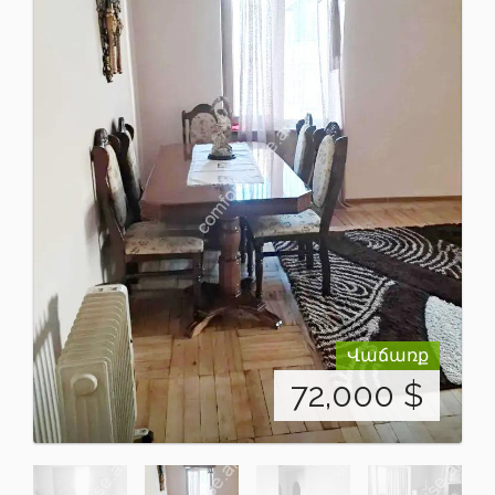
Վաճառք
72,000
$