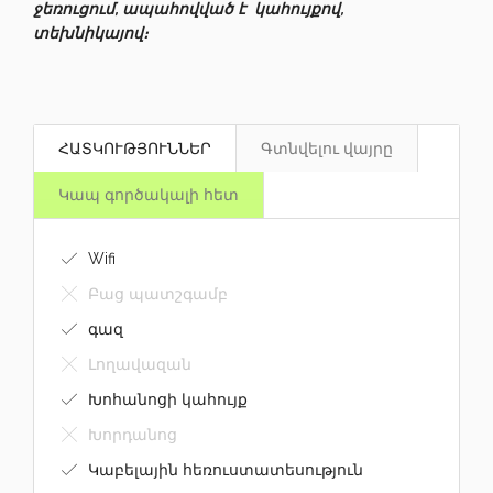
ջեռուցում, ապահովված է կահույքով,
տեխնիկայով։
ՀԱՏԿՈՒԹՅՈՒՆՆԵՐ
Գտնվելու վայրը
Կապ գործակալի հետ
Wifi
Բաց պատշգամբ
գազ
Լողավազան
Խոհանոցի կահույք
Խորդանոց
Կաբելային հեռուստատեսություն