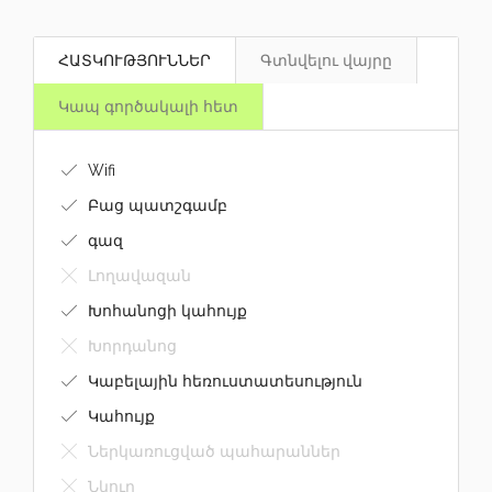
ՀԱՏԿՈՒԹՅՈՒՆՆԵՐ
Գտնվելու վայրը
Կապ գործակալի հետ
Wifi
Բաց պատշգամբ
գազ
Լողավազան
Խոհանոցի կահույք
Խորդանոց
Կաբելային հեռուստատեսություն
Կահույք
Ներկառուցված պահարաններ
Նկուղ