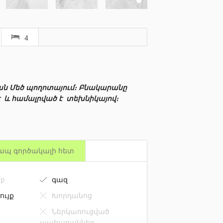
4
ան Մեծ պողոտայում։ Բնակարանը
է և համալրված է տեխնիկայով։
ապ գործակալի հետ
բ
գազ
ույք
Խորդանոց
Ներկառուցված
պահարաններ