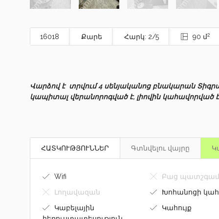
2
16018
Քարե
Հարկ: 2/5
90 մ
Վարձով է տրվում 4 սենյականոց բնակարան Տիգր
կապիտալ վերանորոգված է, լիովին կահավորված 
ՀԱՏԿՈՒԹՅՈՒՆՆԵՐ
Գտնվելու վայրը
Կ
Wifi
Բաց պատշգամ
Լողավազան
Խոհանոցի կահ
Կաբելային
Կահույք
հեռուստատեսություն