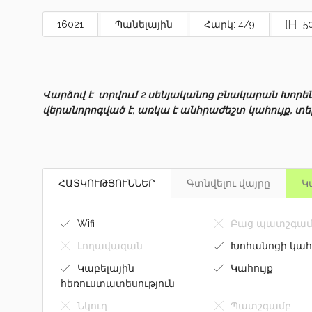
16021
Պանելային
Հարկ: 4/9
50
Վարձով է տրվում 2 սենյականոց բնակարան Խոր
վերանորոգված է, առկա է անհրաժեշտ կահույք, տ
ՀԱՏԿՈՒԹՅՈՒՆՆԵՐ
Գտնվելու վայրը
Կ
Wifi
Բաց պատշգամ
Լողավազան
Խոհանոցի կահ
Կաբելային
Կահույք
հեռուստատեսություն
Նկուղ
Պատշգամբ