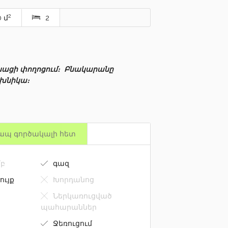
2
 մ
2
ենացի փողոցում։ Բնակարանը
եխնիկա։
ապ գործակալի հետ
բ
գազ
ույք
Խորդանոց
Ներկառուցված
պահարաններ
Ջեռուցում