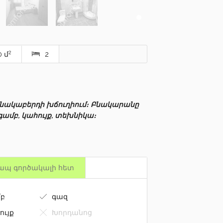
2
 մ
2
ռնակաբերդի խճուղիում։ Բնակարանը
մբ, կահույք, տեխնիկա։
ապ գործակալի հետ
բ
գազ
ույք
Խորդանոց