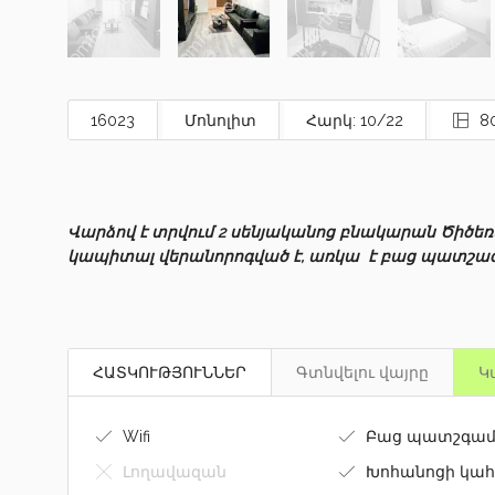
16023
Մոնոլիտ
Հարկ: 10/22
80
Վարձով է տրվում 2 սենյականոց բնակարան Ծիծե
կապիտալ վերանորոգված է, առկա է բաց պատշագա
ՀԱՏԿՈՒԹՅՈՒՆՆԵՐ
Գտնվելու վայրը
Կ
Wifi
Բաց պատշգամ
Լողավազան
Խոհանոցի կահ