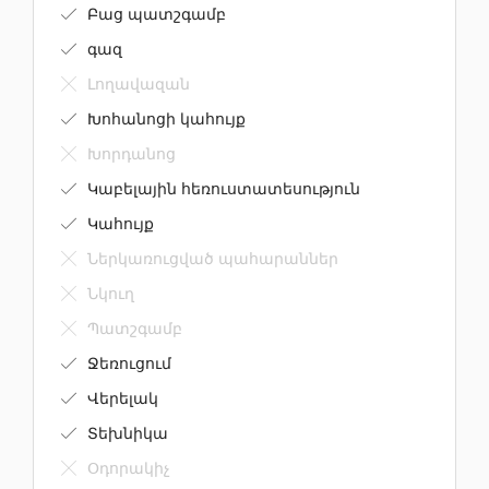
Բաց պատշգամբ
գազ
Լողավազան
Խոհանոցի կահույք
Խորդանոց
Կաբելային հեռուստատեսություն
Կահույք
Ներկառուցված պահարաններ
Նկուղ
Պատշգամբ
Ջեռուցում
Վերելակ
Տեխնիկա
Օդորակիչ