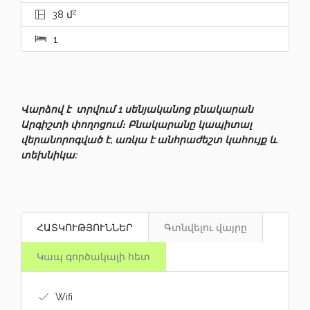
2
38 մ
1
Վարձով է տրվում 1 սենյականոց բնակարան
Արգիշտի փողոցում։ Բնակարանը կապիտալ
վերանորոգված է, առկա է անհրաժեշտ կահույք և
տեխնիկա:
ՀԱՏԿՈՒԹՅՈՒՆՆԵՐ
Գտնվելու վայրը
Կապ գործակալի հետ
Wifi