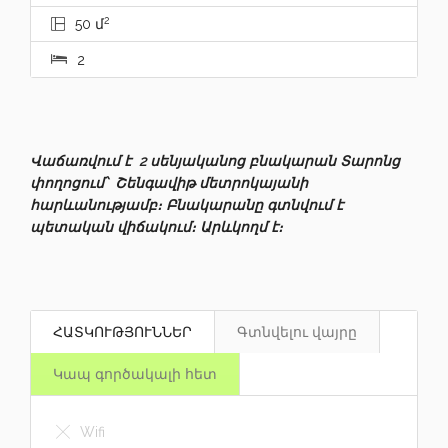
2
50 մ
2
Վաճառվում է 2 սենյականոց բնակարան Տարոնց
փողոցում՝ Շենգավիթ մետրոկայանի
հարևանությամբ։ Բնակարանը գտնվում է
պետական վիճակում։ Արևկողմ է։
ՀԱՏԿՈՒԹՅՈՒՆՆԵՐ
Գտնվելու վայրը
Կապ գործակալի հետ
Wifi