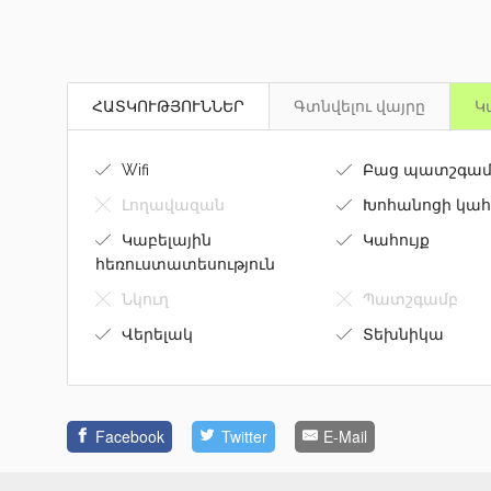
16083
Մոնոլիտ
Հարկ: 5/12
59 
Վարձով է տրվում 3 սենյականոց բնակարան Նիկող
Բնակարանը կապիտալ վերանորոգված է, ամբողջո
տեխնիկայով։
ՀԱՏԿՈՒԹՅՈՒՆՆԵՐ
Գտնվելու վայրը
Կ
Wifi
Բաց պատշգամ
Լողավազան
Խոհանոցի կահ
Կաբելային
Կահույք
հեռուստատեսություն