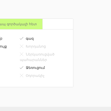
2
մ
3
այոս Տիգրանյան փողոցում։
վին կահավորված է, ապահովված է
ապ գործակալի հետ
բ
գազ
ույք
Խորդանոց
Ներկառուցված
պահարաններ