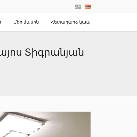
ր
Մեր մասին
Հետադարձ կապ
ղայոս Տիգրանյան