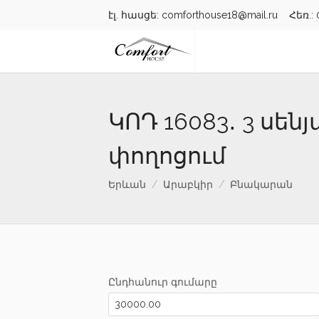
էլ. հասցե: comforthouse18@mail.ru Հեռ.:
ԿՈԴ 16083․ 3 սե
փողոցում
Երևան
Արաբկիր
Բնակարան
Ընդհանուր գումարը