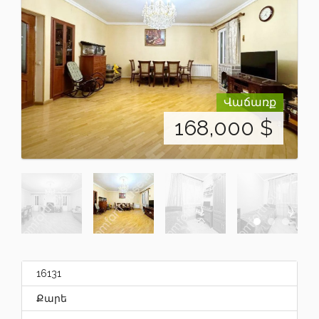
Վաճառք
168,000
$
16131
Քարե