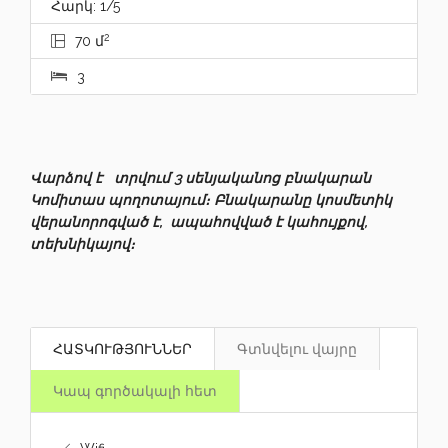
Հարկ: 1/5
2
70 մ
3
Վարձով է տրվում 3 սենյականոց բնակարան
Կոմիտաս պողոտայում։ Բնակարանը կոսմետիկ
վերանորոգված է, ապահովված է կահույքով,
տեխնիկայով։
ՀԱՏԿՈՒԹՅՈՒՆՆԵՐ
Գտնվելու վայրը
Կապ գործակալի հետ