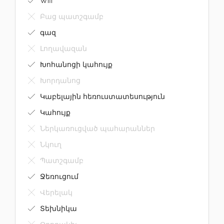
Wifi
Բաց պատշգամբ
գազ
Լողավազան
Խոհանոցի կահույք
Խորդանոց
Կաբելային հեռուստատեսություն
Կահույք
Ներկառուցված պահարաններ
Նկուղ
Պատշգամբ
Ջեռուցում
Վերելակ
Տեխնիկա