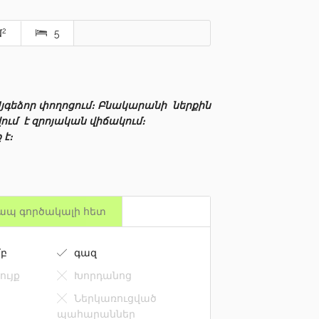
2
մ
5
Այգեձոր փողոցում։ Բնակարանի ներքին
մ է զրոյական վիճակում։
 է։
ապ գործակալի հետ
բ
գազ
ույք
Խորդանոց
Ներկառուցված
պահարաններ