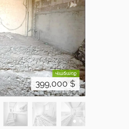
Վաճառք
399,000
$