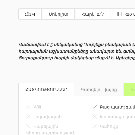
16174
Մոնոլիտ
Հարկ: 2/7
320 
Վաճառվում է 5 սենյականոց Դուբլեքս բնակարան 
հարդարման աշխատանքները անավարտ են, գտնվու
Յուրաքանչյուր հարկի մակերեսը 160ք/մ է։ Արևդիրք
ՀԱՏԿՈՒԹՅՈՒՆՆԵՐ
Գտնվելու վայրը
Կ
Wifi
Բաց պատշգամ
Լողավազան
Խոհանոցի կահ
Կաբելային
Կահույք
հեռուստատեսություն