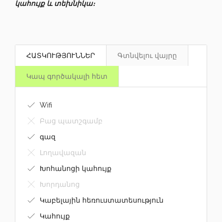
կահույք և տեխնիկա։
ՀԱՏԿՈՒԹՅՈՒՆՆԵՐ
Գտնվելու վայրը
Կապ գործակալի հետ
Wifi
Բաց պատշգամբ
գազ
Լողավազան
Խոհանոցի կահույք
Խորդանոց
Կաբելային հեռուստատեսություն
Կահույք