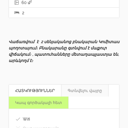
2
60 մ
2
Վաճառվում է 2 սենյականոց բնակարան Կոմիտաս
պողոտայում։ Բնակարանը գտնվում է մաքուր
վիճակում։ , պատուհանները մետաղապլաստյա են,
արևկողմ է։
ՀԱՏԿՈՒԹՅՈՒՆՆԵՐ
Գտնվելու վայրը
Կապ գործակալի հետ
Wifi