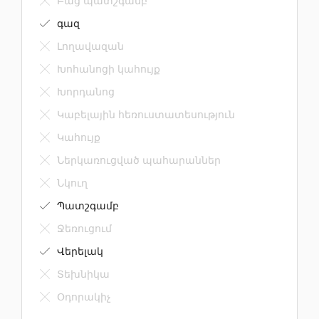
Բաց պատշգամբ
գազ
Լողավազան
Խոհանոցի կահույք
Խորդանոց
Կաբելային հեռուստատեսություն
Կահույք
Ներկառուցված պահարաններ
Նկուղ
Պատշգամբ
Ջեռուցում
Վերելակ
Տեխնիկա
Օդորակիչ