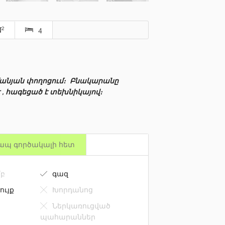
2
մ
4
մանյան փողոցում։ Բնակարանը
 , հագեցած է տեխնիկայով։
ապ գործակալի հետ
բ
գազ
ույք
Խորդանոց
Ներկառուցված
պահարաններ