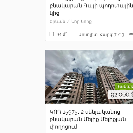
բնակարան Գայի պողոտային
կից
Երևան
Նոր Նորք
2
94 մ
Մոնոլիտ, Հարկ: 7 /13
Վաճառ
92,000
ԿՈԴ 15975․ 2 սենյականոց
բնակարան Մելիք Մելիքյան
փողոցում