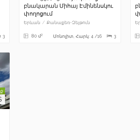
բնակարան Միհայ Էմինենսկու
բ
փողոցում
փ
Երևան
Քանաքեռ-Զեյթուն
Ե
2
80 մ
3
Մոնոլիտ, Հարկ: 4 /16
3
ք
$