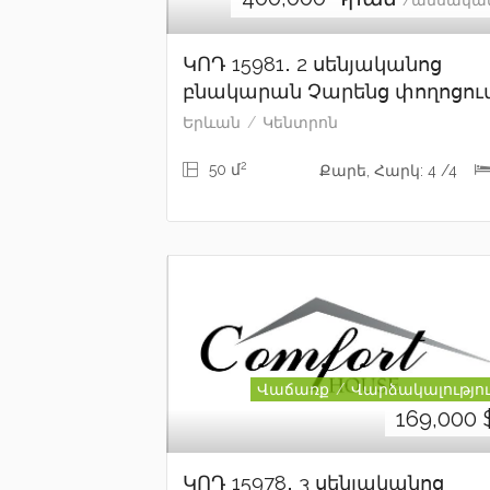
/ամսակա
ԿՈԴ 15981․ 2 սենյականոց
բնակարան Չարենց փողոցու
Երևան
Կենտրոն
2
50 մ
Քարե, Հարկ: 4 /4
Վաճառք
Վարձակալությո
169,000
ԿՈԴ 15978․ 3 սենյականոց