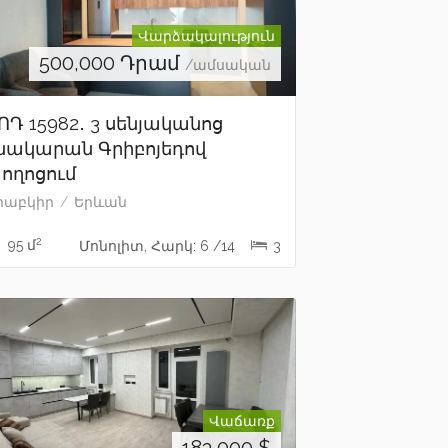
Վարձակալություն
500,000
Դրամ
/ամսական
ՈԴ 15982․ 3 սենյականոց
նակարան Գրիբոյեդով
ողոցում
րաբկիր
Երևան
2
95 մ
Մոնոլիտ, Հարկ: 6 /14
3
Վաճառք