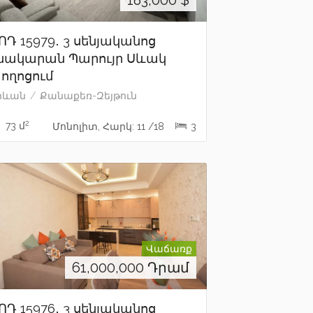
183,000
$
ՈԴ 15979․ 3 սենյականոց
նակարան Պարույր Սևակ
ողոցում
րևան
Քանաքեռ-Զեյթուն
2
73 մ
Մոնոլիտ, Հարկ: 11 /18
3
Վաճառք
61,000,000
Դրամ
ՈԴ 15976․ 3 սենյականոց