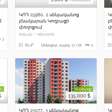
ն
/ամսական
ԿՈԴ 15980․ 2 սենյականոց
Կ
մ
բնակարան Կողբացի
բ
փողոցում
փ
Երևան
Կենտրոն
Ե
3
2
85 մ
Մոնոլիտ, Հարկ: 17 /18
2
ւն
Վաճառք
$
135,000
$
ԿՈԴ 15977․ 3 սենյականոց
Կ