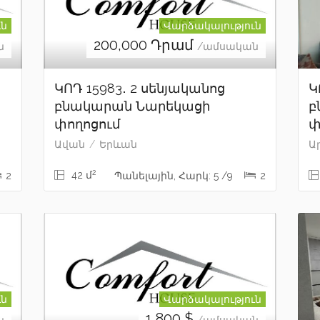
ւն
Վարձակալություն
200,000
Դրամ
ն
/ամսական
ԿՈԴ 15983․ 2 սենյականոց
Կ
բնակարան Նարեկացի
բ
փողոցում
փ
Ավան
Երևան
Ա
2
42 մ
2
Պանելային, Հարկ: 5 /9
2
ւն
Վարձակալություն
1,800
$